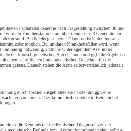
sgebildeten Fachärzten dauert je nach Fragestellung zwischen 30 und
 Dann wird ein Familienstammbaum über mindestens 3 Generationen
oder gesund. Bei bereits gesicherter Diagnose ist in den meisten
ienmitglieder möglich. Bei unklaren Krankheitsfällen wird, wenn
 und häufig notwendig, ärztliche Unterlagen dem Arzt in der
halte der klinisch-genetischen Sprechstunde und ggf. die Ergebnisse
it einem schriftlichen humangenetischen Gutachten für die
men gefasst. Danach stehen die Ärzte selbstverständlich jederzeit
rsuchung durch speziell ausgebildete Fachärzte, um ggf. eine
Ursache vorzunehmen. Dies kommt insbesondere in Betracht bei
ildungen.
hstunde ist die Kenntnis der medizinischen Diagnose bzw. der
ls medizinische Befunde bzw. Arztbriefe vorhanden sind, sollten