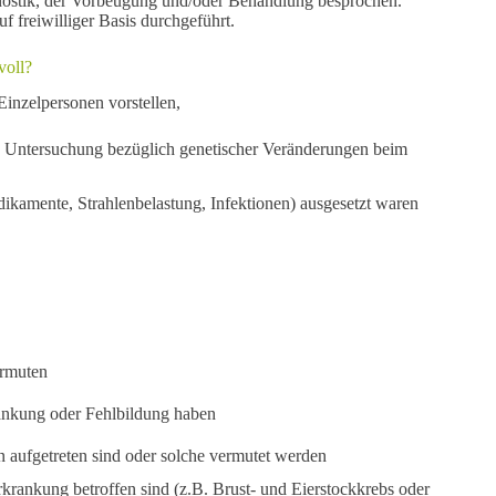
gnostik, der Vorbeugung und/oder Behandlung besprochen.
f freiwilliger Basis durchgeführt.
voll?
Einzelpersonen vorstellen,
che Untersuchung bezüglich genetischer Veränderungen beim
ikamente, Strahlenbelastung, Infektionen) ausgesetzt waren
ermuten
rankung oder Fehlbildung haben
 aufgetreten sind oder solche vermutet werden
krankung betroffen sind (z.B. Brust- und Eierstockkrebs oder