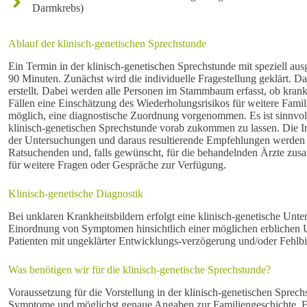
Darmkrebs)
Ablauf der klinisch-genetischen Sprechstunde
Ein Termin in der klinisch-genetischen Sprechstunde mit speziell au
90 Minuten. Zunächst wird die individuelle Fragestellung geklärt.
erstellt. Dabei werden alle Personen im Stammbaum erfasst, ob krank 
Fällen eine Einschätzung des Wiederholungsrisikos für weitere Famil
möglich, eine diagnostische Zuordnung vorgenommen. Es ist sinnvoll
klinisch-genetischen Sprechstunde vorab zukommen zu lassen. Die In
der Untersuchungen und daraus resultierende Empfehlungen werden m
Ratsuchenden und, falls gewünscht, für die behandelnden Ärzte zusam
für weitere Fragen oder Gespräche zur Verfügung.
Klinisch-genetische Diagnostik
Bei unklaren Krankheitsbildern erfolgt eine klinisch-genetische Unte
Einordnung von Symptomen hinsichtlich einer möglichen erblichen 
Patienten mit ungeklärter Entwicklungs-verzögerung und/oder Fehlb
Was benötigen wir für die klinisch-genetische Sprechstunde?
Voraussetzung für die Vorstellung in der klinisch-genetischen Sprec
Symptome und möglichst genaue Angaben zur Familiengeschichte. Fal