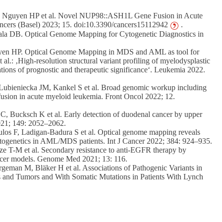
, Nguyen HP et al. Novel NUP98::ASH1L Gene Fusion in Acute
cers (Basel) 2023; 15. doi:10.3390/cancers15112942
.
ala DB. Optical Genome Mapping for Cytogenetic Diagnostics in
uyen HP. Optical Genome Mapping in MDS and AML as tool for
al.: ‚High-resolution structural variant profiling of myelodysplastic
ions of prognostic and therapeutic significance‘. Leukemia 2022.
Lubieniecka JM, Kankel S et al. Broad genomic workup including
on in acute myeloid leukemia. Front Oncol 2022; 12.
 Bucksch K et al. Early detection of duodenal cancer by upper
2021; 149: 2052–2062.
os F, Ladigan-Badura S et al. Optical genome mapping reveals
ytogenetics in AML/MDS patients. Int J Cancer 2022; 384: 924–935.
e T-M et al. Secondary resistance to anti-EGFR therapy by
cancer models. Genome Med 2021; 13: 116.
man M, Bläker H et al. Associations of Pathogenic Variants in
d Tumors and With Somatic Mutations in Patients With Lynch