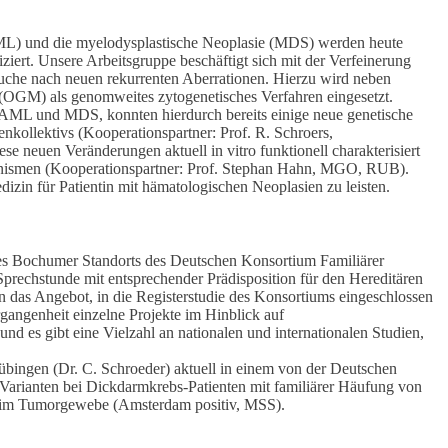
ML) und die myelodysplastische Neoplasie (MDS) werden heute
ziert. Unsere Arbeitsgruppe beschäftigt sich mit der Verfeinerung
 Suche nach neuen rekurrenten Aberrationen. Hierzu wird neben
OGM) als genomweites zytogenetisches Verfahren eingesetzt.
 AML und MDS, konnten hierdurch bereits einige neue genetische
nkollektivs (Kooperationspartner: Prof. R. Schroers,
 neuen Veränderungen aktuell in vitro funktionell charakterisiert
nismen (Kooperationspartner: Prof. Stephan Hahn, MGO, RUB).
Medizin für Patientin mit hämatologischen Neoplasien zu leisten.
des Bochumer Standorts des Deutschen Konsortium Familiärer
prechstunde mit entsprechender Prädisposition für den Hereditären
as Angebot, in die Registerstudie des Konsortiums eingeschlossen
angenheit einzelne Projekte im Hinblick auf
d es gibt eine Vielzahl an nationalen und internationalen Studien,
Tübingen (Dr. C. Schroeder) aktuell in einem von der Deutschen
 Varianten bei Dickdarmkrebs-Patienten mit familiärer Häufung von
 im Tumorgewebe (Amsterdam positiv, MSS).