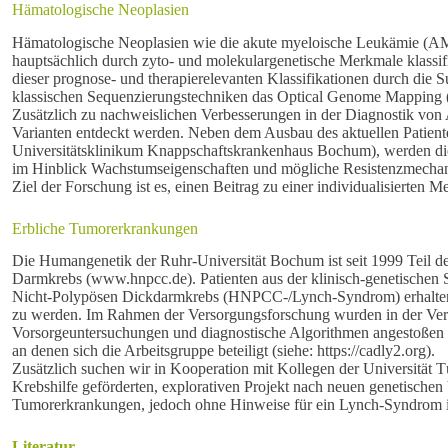
Hämatologische Neoplasien
Hämatologische Neoplasien wie die akute myeloische Leukämie (A
hauptsächlich durch zyto- und molekulargenetische Merkmale klassifi
dieser prognose- und therapierelevanten Klassifikationen durch die
klassischen Sequenzierungstechniken das Optical Genome Mapping (
Zusätzlich zu nachweislichen Verbesserungen in der Diagnostik von
Varianten entdeckt werden. Neben dem Ausbau des aktuellen Patiente
Universitätsklinikum Knappschaftskrankenhaus Bochum), werden diese
im Hinblick Wachstumseigenschaften und mögliche Resistenzmecha
Ziel der Forschung ist es, einen Beitrag zu einer individualisierten 
Erbliche Tumorerkrankungen
Die Humangenetik der Ruhr-Universität Bochum ist seit 1999 Teil 
Darmkrebs (www.hnpcc.de). Patienten aus der klinisch-genetischen S
Nicht-Polypösen Dickdarmkrebs (HNPCC-/Lynch-Syndrom) erhalten d
zu werden. Im Rahmen der Versorgungsforschung wurden in der Verg
Vorsorgeuntersuchungen und diagnostische Algorithmen angestoßen un
an denen sich die Arbeitsgruppe beteiligt (siehe: https://cadly2.org).
Zusätzlich suchen wir in Kooperation mit Kollegen der Universität 
Krebshilfe geförderten, explorativen Projekt nach neuen genetischen
Tumorerkrankungen, jedoch ohne Hinweise für ein Lynch-Syndrom
Literatur