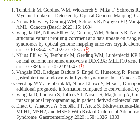
Tembrink M, Gerding WM, Wieczorek S, Mika T, Schroers R
Myeloid Leukemia Detected by Optical Genome Mapping. Can
Nilius-Eliliwi V, Gerding WM, Schroers R, Nguyen HP, Vang
AML. Cancers (Basel) 2023; 15: 1684.
Vangala DB, Nilius-Eliliwi V, Gerding WM, Schroers R, Ng
structural variant profiling-comment and data update on Yang et 
syndromes by optical genome mapping uncovers cryptic aberrat
doi:10.1038/s41375-022-01763-2
.
Nilius-Eliliwi V, Tembrink M, Gerding WM, Lubieniecki KP, 
optical genome mapping uncovers a DDX3X: MLLT10 gene fusi
doi:10.3389/fonc.2022.959243
.
Vangala DB, Ladigan-Badura S, Engel C, Hüneburg R, Perne C,
gastrointestinal-endoscopy in Lynch syndrome. Int J Cancer 
Gerding WM, Tembrink M, Nilius-Eliliwi V, Mika T, Dimopoul
additional prognostic information compared to conventional c
Vangala D, Ladigan S, Liffers ST, Noseir S, Maghnouj A, Götz
transcriptional reprogramming in patient-derived colorectal 
Engel C, Ahadova A, Seppälä TT, Aretz S, Bigirwamungu-Barge
MLH1, MSH2, and MSH6 With Risk of Colorectal Adenomas an
Syndrome. Gastroenterology 2020; 158: 1326–1333